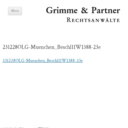
Skip
Grimme & Partner
Menu
to
content
Lawyers
231228OLG-Muenchen_Beschl11W1388-23e
231228OLG-Muenchen_Beschl11W1388-23e