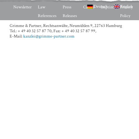
Deutsch
English
Newsletter
Law
Press
Career
Imprint
Privacy
References
Releases
Policy
Grimme & Partner, Rechtsanwälte,
Neumühlen 9, 22763 Hamburg
Tel.: + 49 40 32 57 87 70
,
Fax: + 49 40 32 57 87 99
,
E-Mail:
kanzlei@grimme-partner.com