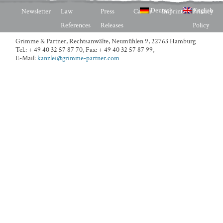
Deutsch
English
Newsletter
Law
Press
Career
Imprint
Privacy
References
Releases
Policy
Grimme & Partner, Rechtsanwälte,
Neumühlen 9, 22763 Hamburg
Tel.: + 49 40 32 57 87 70
,
Fax: + 49 40 32 57 87 99
,
E-Mail:
kanzlei@grimme-partner.com