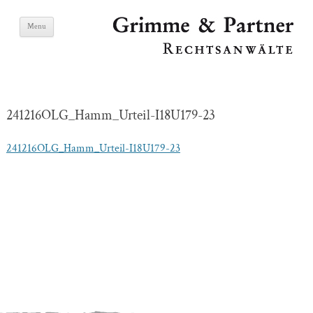
Skip
Grimme & Partner
Menu
to
content
Lawyers
241216OLG_Hamm_Urteil-I18U179-23
241216OLG_Hamm_Urteil-I18U179-23